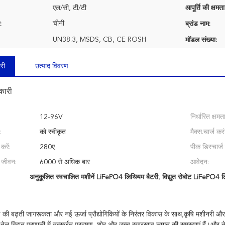
एल/सी, टी/टी
आपूर्ति की क्षमता
चीनी
:
ब्रांड नाम:
UN38.3, MSDS, CB, CE ROSH
मॉडल संख्या:
री
उत्पाद विवरण
कारी
12-96V
निर्धारित क्षमता
:
को स्वीकृत
मैक्स.चार्ज कर
करें:
280ए
पीक डिस्चार्ज
 जीवन:
6000 से अधिक बार
आवेदन:
अनुकूलित स्वचालित मशीनें LiFePO4 लिथियम बैटरी
,
विद्युत रोबोट LiFePO4 ल
षण की बढ़ती जागरूकता और नई ऊर्जा प्रौद्योगिकियों के निरंतर विकास के साथ,कृषि मशीनरी और उ