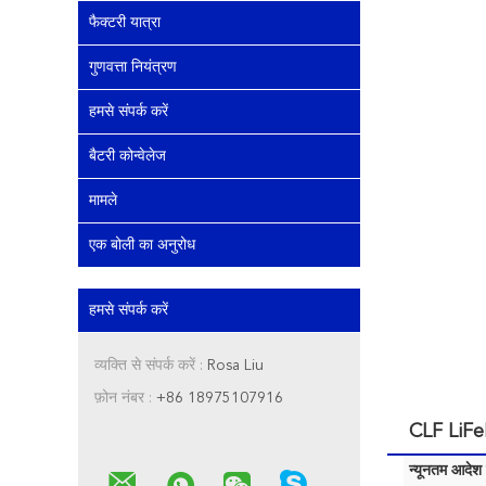
फैक्टरी यात्रा
गुणवत्ता नियंत्रण
हमसे संपर्क करें
बैटरी कोन्वेलेज
मामले
एक बोली का अनुरोध
हमसे संपर्क करें
व्यक्ति से संपर्क करें :
Rosa Liu
फ़ोन नंबर :
+86 18975107916
CLF LiFeP
न्यूनतम आदेश म