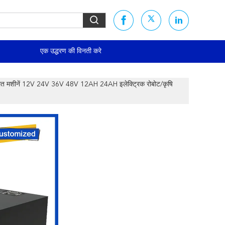
एक उद्धरण की विनती करे
ित मशीनें 12V 24V 36V 48V 12AH 24AH इलेक्ट्रिक रोबोट/कृषि