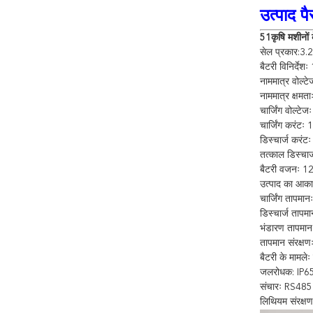
उत्पाद पै
51कृषि मशीनों
सेल प्रकार:
बैटरी विनिर्दे
नाममात्र वोल्ट
नाममात्र क्षम
चार्जिंग वोल्टे
चार्जिंग करंटः
डिस्चार्ज करं
तत्काल डिस्चा
बैटरी वजनः 1
उत्पाद का आक
चार्जिंग तापम
डिस्चार्ज ताप
भंडारण तापमा
तापमान संरक्
बैटरी के मामलेः
जलरोधक: IP6
संचारः RS485
लिथियम संरक्षण