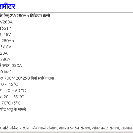
रामीटर
 के लिए.2V/280Ah लिथियम बैटरी
3.2V280AH
शः 16S1P
ेजः 48V
ताः 280Ah
जः 56.8V
 120A
टः 280A
र्ज करंटः 350A
20 किलो
ारः 700*420*250 मिमी (अधिकतम)
ानः 0 ~ 45°C
मानः -20 ~ 60 °C
नः -20 ~ 35 °C
षणः 70°C±5°C
 शीट धातु के मामले
5
ः शॉर्ट सर्किट संरक्षण, ओवरचार्ज संरक्षण, ओवरडस्करेज संरक्षण, ओवर करंट संरक्षण, तापमान