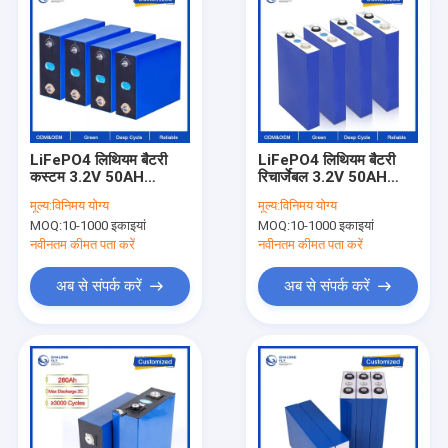
LiFePO4 लिथियम बैटरी
LiFePO4 लिथियम बैटरी
कस्टम 3.2V 50AH
रिचार्जेबल 3.2V 50AH
100AH 230AH 280AH
100AH 280AH OEM
मूल्य:
विनिमय योग्य
मूल्य:
विनिमय योग्य
302AH 320AH ऊर्जा
ODM लिथियम आयन बैटरी
MOQ:
10-1000 इकाइयां
MOQ:
10-1000 इकाइयां
भंडारण प्रणाली के लिए
Lifepo4 प्रिज्माटिक बैटरी
लिथियम आयन बैटरी
सेल
नवीनतम कीमत पता करें
नवीनतम कीमत पता करें
अब से संपर्क करें
अब से संपर्क करें
घर
उत्पादों
हमारे बारे में