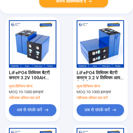
अपनी आवश्यकता दें
LiFePO4 लिथियम बैटरी
LiFePO4 लिथियम बैटरी
कस्टम 3.2V 100AH
कस्टम 3.2 V लिथियम आयन
200AH 280AH 400AH
बैटरी सेल 50AH 105AH
मूल्य:
विनिमय योग्य
मूल्य:
विनिमय योग्य
प्रिज्मैटिक ग्रेड ए लिथियम
230AH 280AH सौर ऊर्जा
MOQ:
10-1000 इकाइयां
MOQ:
10-1000 इकाइयां
बैटरी सेल EV/सोलर सिस्टम
भंडारण प्रणाली पैक के लिए
के लिए
नवीनतम कीमत पता करें
नवीनतम कीमत पता करें
अब से संपर्क करें
अब से संपर्क करें