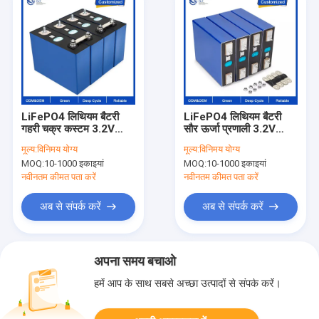
LiFePO4 लिथियम बैटरी
LiFePO4 लिथियम बैटरी
गहरी चक्र कस्टम 3.2V
सौर ऊर्जा प्रणाली 3.2V
50AH 100AH 200AH
100AH 105AH 230AH
मूल्य:
विनिमय योग्य
मूल्य:
विनिमय योग्य
280AH 320AH लिथियम
280AH 302AH OEM
MOQ:
10-1000 इकाइयां
MOQ:
10-1000 इकाइयां
आयन बैटरी पैक थोक
ODM डीप साइकल लिथियम
बैटरी पैक
नवीनतम कीमत पता करें
नवीनतम कीमत पता करें
अब से संपर्क करें
अब से संपर्क करें
अपना समय बचाओ
हमें आप के साथ सबसे अच्छा उत्पादों से संपर्क करें।