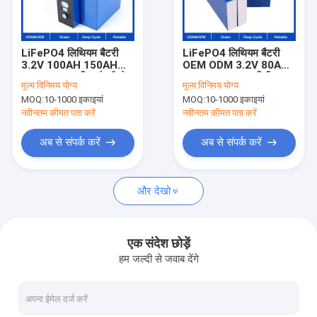
कारखाना भ्रमण
संपर्क करें
LiFePO4 लिथियम बैटरी
LiFePO4 लिथियम बैटरी
3.2V 100AH 150AH
OEM ODM 3.2V 80AH
मामलों
280AH अनुकूलित बैटरी सेल
100AH 280AH लिथियम
मूल्य:
विनिमय योग्य
मूल्य:
विनिमय योग्य
320AH डीप साइकल
आयन बैटरी सेल 320AH डीप
MOQ:
10-1000 इकाइयां
MOQ:
10-1000 इकाइयां
लिथियम-आयन बैटरी पैक
साइकल लिथियम बैटरी पैक
एक उद्धरण की विनती करे
नवीनतम कीमत पता करें
नवीनतम कीमत पता करें
अब से संपर्क करें
अब से संपर्क करें
ईवी लिथियम बैटरी पैक
और देखो
ऊर्जा भंडारण लिथियम बैटरी
लिथियम बैटरी सेल
एक संदेश छोड़ें
हम जल्दी से जवाब देंगे
कनेक्टर और वायर हार्नेस