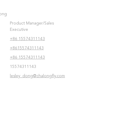
Dong
Product Manager/Sales
Executive
+86 15574311143
+8615574311143
+86 15574311143
15574311143
lesley_dong@chalongfly.com