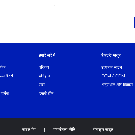
हमारे बारे में
फैक्टरी यात्रा
 पैक
परिचय
उत्पादन लाइन
ियम बैटरी
इतिहास
OEM / ODM
सेवा
अनुसंधान और विकास
ार्नेस
हमारी टीम
साइट मैप
गोपनीयता नीति
मोबाइल साइट
|
|