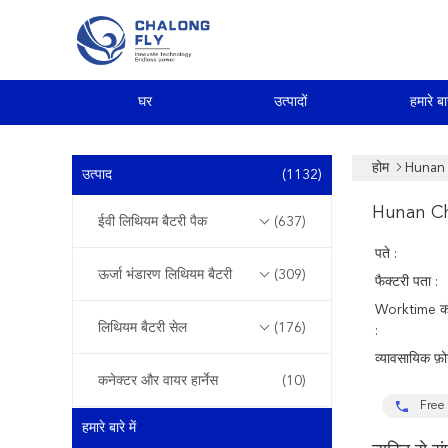
घर
उत्पादों
हमारे बार
होम
Hunan 
उत्पाद
(1132)
Hunan Ch
ईवी लिथियम बैटरी पैक
(637)
पते :
ऊर्जा भंडारण लिथियम बैटरी
(309)
फैक्टरी पता :
Worktime क
लिथियम बैटरी सेल
(176)
:
व्यावसायिक फ़ो
कनेक्टर और वायर हार्नेस
(10)
Free 
हमारे बारे में