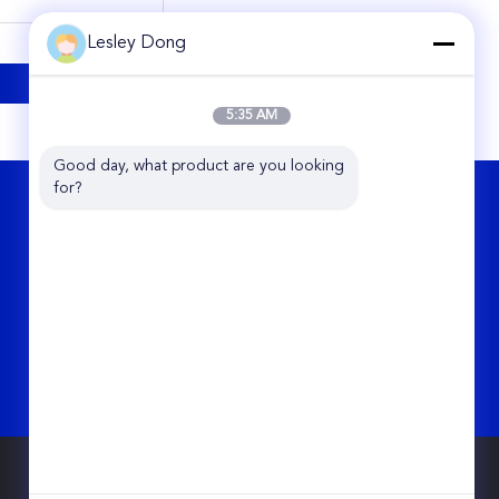
Lesley Dong
5:35 AM
Good day, what product are you looking 
for?
हमसे संपर्क करें
Hunan Chalong Fly Technology Co., Ltd.
इकाई 5-531 हुआंगहुआ व्यापक सीमा शुल्क क्षेत्र,
No.109 डेयुआन रोड, चांगशा, हुनान, चीन
86-0731-85250051
rosa_liu@chalongfly.com