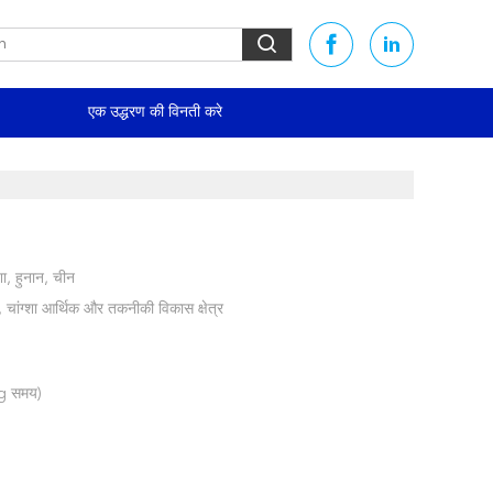
एक उद्धरण की विनती करे
ा, हुनान, चीन
ंड, चांग्शा आर्थिक और तकनीकी विकास क्षेत्र
g समय)