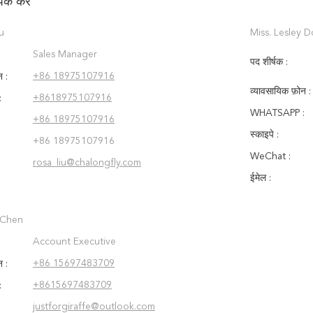
पर्क करें
u
Miss. Lesley 
Sales Manager
पद शीर्षक :
+86 18975107916
न :
व्यावसायिक फ़ोन :
+8618975107916
:
WHATSAPP :
+86 18975107916
स्काइपे :
+86 18975107916
WeChat :
rosa_liu@chalongfly.com
ईमेल :
c Chen
Account Executive
+86 15697483709
न :
+8615697483709
:
justforgiraffe@outlook.com