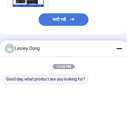
जारी रखें
अनुशंसित उत्पाद
Lesley Dong
12:43 PM
Good day, what product are you looking for?
लिथियम IP65 टेस्ला होम
Tesla Lifepo4
12V 30Ah लिथिय
बैटरी पैक LFP वाटरप्रूफ
Powerwall 48v200ah
बैटरी स्टोरेज सिस्टम
48V 200Ah ऑफ ग्रिड
लिथियम आयन होम सोलर
LiFePO4 384W
इन्वर्टर सोलर सिस्टम के लिए
बैटरी डीप साइकिल 10KWH
रिचार्जेबल lifepo
lifepo4 लिथियम बैटरी
सोलर सिस्टम lifepo4
बैटरी
सबसे अच्छी कीमत
सबसे अच्छी कीमत
सबसे अच्छी 
लिथियम बैटरी