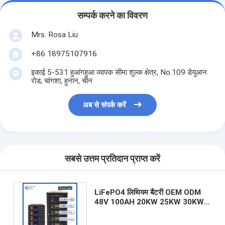
सम्पर्क करने का विवरण
Mrs. Rosa Liu
+86 18975107916
इकाई 5-531 हुआंगहुआ व्यापक सीमा शुल्क क्षेत्र, No.109 डेयुआन
रोड, चांगशा, हुनान, चीन
अब से संपर्क करें
सबसे उत्तम प्रतिदान प्राप्त करें
LiFePO4 लिथियम बैटरी OEM ODM
48V 100AH 20KW 25KW 30KW
50KW रिचार्जेबल ऊर्जा भंडारण प्रणाली