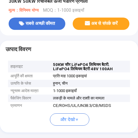
30KW 50KW रिचार्जेबल ऊर्जा भंडारण प्रणाली
मूल्य：विनिमय योग्य
MOQ：1-1000 इकाइयाँ
सबसे अच्छी कीमत
अब से संपर्क करें
उत्पाद विवरण
,
50KW सौर LiFePO4 लिथियम बैटरी
हाइलाइट
LiFePO4 लिथियम बैटरी 48V 100AH
आपूर्ति की क्षमता
प्रति माह 1000 इकाइयां
उत्पत्ति के प्लेस
हुनान, चीन
न्यूनतम आदेश मात्रा
1-1000 इकाइयाँ
पैकेजिंग विवरण
लकड़ी के मामले और दफ़्ती का मामला
प्रमाणन
CE/ROHS/UL/UN38.3/CB/MSDS
और देखो