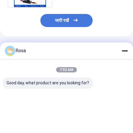
जारी रखें
अनुशंसित उत्पाद
Rosa
7:53 AM
Good day, what product are you looking for?
80Ah 40Ah 60Ah
48 वी ईवी लिथियम बैटरी
OEM ODM IP6
100Ah 120Ah वैकल्पिक
पैकेजिंग LiFePO4 एलएफपी
वाटरप्रूफ EV लिथि
नाममात्र क्षमता इलेक्ट्रिक
सेल प्रिज्मैटिक 18650
पैक RS485 संचार क
वाहन बैटरी पैक RS485
21700 इलेक्ट्रिक वाहनों के
60A 80A 100A
संचार से सुसज्जित
लिए बेलनाकार बैटरी प्रकार
LiFePO4 बैटरी इले
सबसे अच्छी कीमत
सबसे अच्छी कीमत
सबसे अच्छी 
समाधान
कारों, गोल्फ कार्ट औ
के लिए