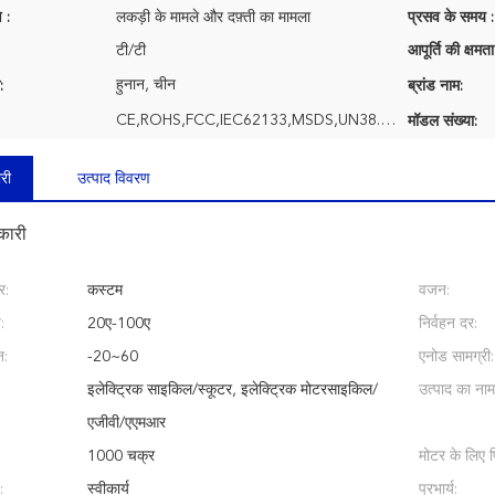
 :
लकड़ी के मामले और दफ़्ती का मामला
प्रसव के समय :
टी/टी
आपूर्ति की क्षमता
हुनान, चीन
:
ब्रांड नाम:
CE,ROHS,FCC,IEC62133,MSDS,UN38.3, UL, etc
मॉडल संख्या:
री
उत्पाद विवरण
कारी
र:
कस्टम
वजन:
:
20ए-100ए
निर्वहन दर:
न:
-20~60
एनोड सामग्री:
इलेक्ट्रिक साइकिल/स्कूटर, इलेक्ट्रिक मोटरसाइकिल/
उत्पाद का नाम
एजीवी/एएमआर
1000 चक्र
मोटर के लिए 
:
स्वीकार्य
प्रभार्य: