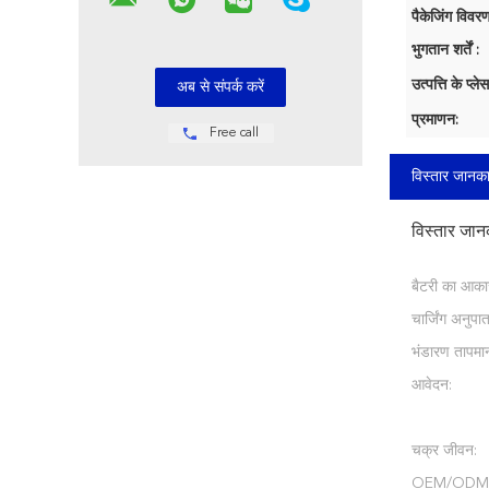
पैकेजिंग विवरण
भुगतान शर्तें :
उत्पत्ति के प्लेस
प्रमाणन:
Free call
विस्तार जानका
विस्तार जान
बैटरी का आका
चार्जिंग अनुपात
भंडारण तापमा
आवेदन:
चक्र जीवन:
OEM/ODM