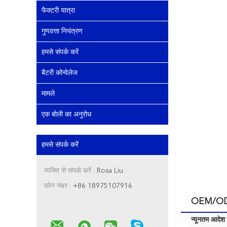
फैक्टरी यात्रा
गुणवत्ता नियंत्रण
हमसे संपर्क करें
बैटरी कोन्वेलेज
मामले
एक बोली का अनुरोध
हमसे संपर्क करें
व्यक्ति से संपर्क करें :
Rosa Liu
फ़ोन नंबर :
+86 18975107916
OEM/ODM स
न्यूनतम आदेश म