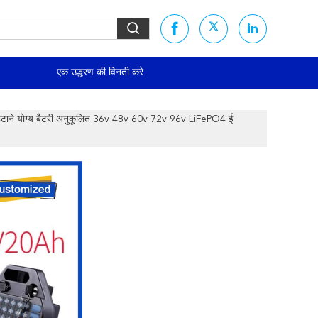
एक उद्धरण की विनती करे
टाने योग्य बैटरी अनुकूलित 36v 48v 60v 72v 96v LiFePO4 ई