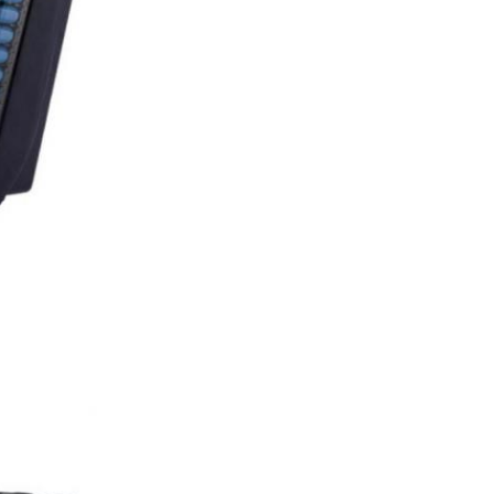
Rosa
10:42 AM
Good day, what product are you looking 
for?