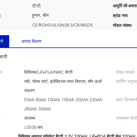
टी/टी
आपूर्ति की क्षमता
हुनान, चीन
:
ब्रांड नाम:
CE/ROHS/UL/UN38.3/CB/MSDS
मॉडल संख्या:
री
उत्पाद विवरण
कारी
र:
लिथियम/LiFePo4/NMC बैटरी
मॉडल संख्या:
नावें, गोल्फ कार्ट, इलेक्ट्रिक पावर सिस्टम, सौर ऊर्जा
चार्जिंग अनुपा
भंडारण
50Ah 80Ah 100Ah 105Ah 202Ah 230Ah
करंट डिस्चार्ज 
280Ah 300Ah
:
उपलब्ध
नाममात्र वोल्ट
≥3500 बार
लिथियम आयरन फॉस्फेट बैटरी 3.2V 100AH
,
LiFePO4 बैटरी सेल 320AH