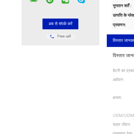
भुगतान शर्तें :
उत्पत्ति के प्लेस
प्रमाणन:
Free call
विस्तार जानका
विस्तार जान
बैटरी का प्रका
आवेदन:
क्षमता:
OEM/ODM
चक्र जीवन:
प्रमुखता देना: