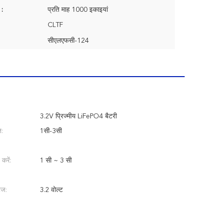
 :
प्रति माह 1000 इकाइयां
CLTF
सीएलएफसी-124
3.2V प्रिज्मीय LiFePO4 बैटरी
त:
1सी-3सी
करें:
1 सी ~ 3 सी
ेज:
3.2 वोल्ट