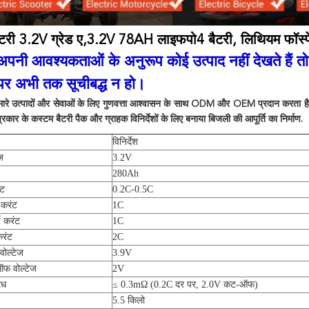
ैटरी 3.2V ग्रेड ए,3.2V 78AH लाइफपो4 बैटरी, लिथियम फॉस
नी आवश्यकताओं के अनुरूप कोई उत्पाद नहीं देखते हैं तो 
पर अभी तक सूचीबद्ध न हो।
मारे उत्पादों और सेवाओं के लिए गुणवत्ता आश्वासन के साथ ODM और OEM प्रदान करता है। ह
प्रकार के कस्टम बैटरी पैक और ग्राहक विनिर्देशों के लिए बनाया बिजली की आपूर्ति का निर्माण.
विनिर्देश
ज
3.2V
280Ah
ंट
0.2C-0.5C
 करंट
1C
ज करंट
1C
करंट
2C
ोल्टेज
3.9V
ऑफ वोल्टेज
2V
ोध
≤ 0.3mΩ (0.2C दर पर, 2.0V कट-ऑफ)
5.5 किलो