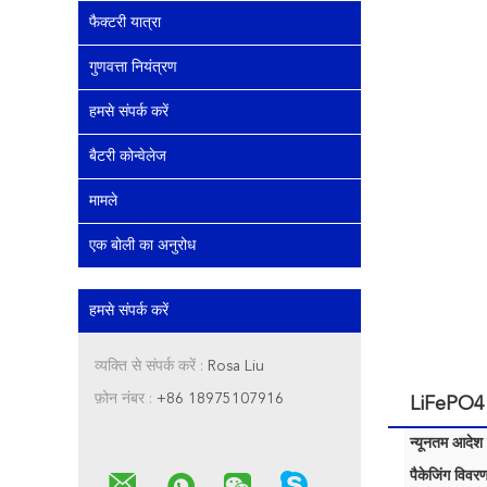
फैक्टरी यात्रा
गुणवत्ता नियंत्रण
हमसे संपर्क करें
बैटरी कोन्वेलेज
मामले
एक बोली का अनुरोध
हमसे संपर्क करें
व्यक्ति से संपर्क करें :
Rosa Liu
फ़ोन नंबर :
+86 18975107916
LiFePO4 
न्यूनतम आदेश म
पैकेजिंग विवरण