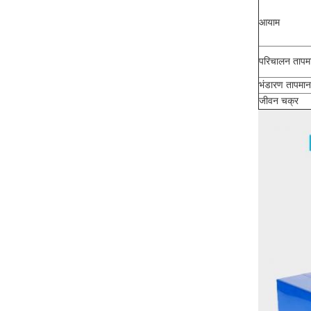
आयाम
परिचालन तापम
भंडारण तापमान
जीवन चक्र