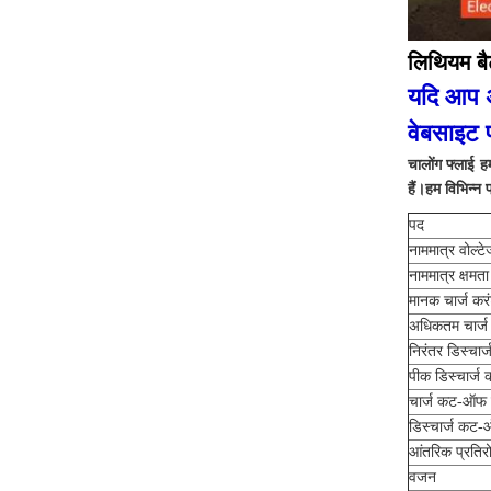
लिथियम ब
यदि आप अप
वेबसाइट 
चालोंग फ्लाई ह
हैं।हम विभिन्न 
पद
नाममात्र वोल्टे
नाममात्र क्षमता
मानक चार्ज कर
अधिकतम चार्ज
निरंतर डिस्चार्
पीक डिस्चार्ज 
चार्ज कट-ऑफ व
डिस्चार्ज कट-
आंतरिक प्रतिर
वजन