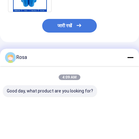
के लिए
जारी रखें
अनुशंसित उत्पाद
Rosa
4:09 AM
Good day, what product are you looking for?
सीएलएफ एपेक्सियम कैटल
सोडियम ना आयन बैटरी ग्रेड
ए यूरोपीय संघ यूएस स्टॉक
ग्रेड ए सोडियम ना अकू
320AH 3.0V 220ah
सबसे अच्छी कीमत
सोडियम ना आयन