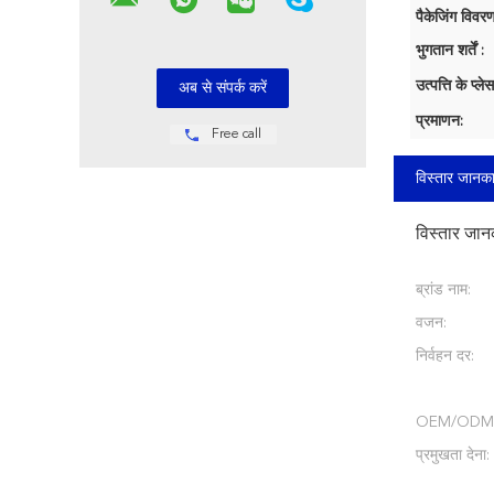
पैकेजिंग विवरण
भुगतान शर्तें :
उत्पत्ति के प्लेस
प्रमाणन:
Free call
विस्तार जानका
विस्तार जान
ब्रांड नाम:
वजन:
निर्वहन दर:
OEM/ODM
प्रमुखता देना: