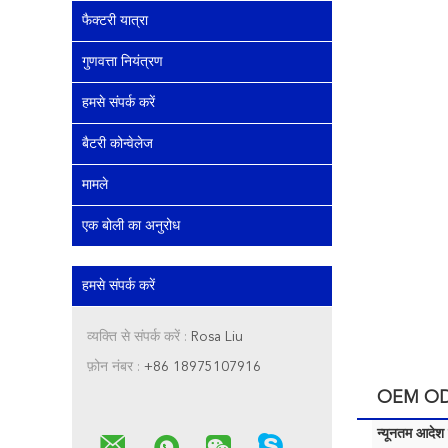
फैक्टरी यात्रा
गुणवत्ता नियंत्रण
हमसे संपर्क करें
बैटरी कोन्वेलेज
मामले
एक बोली का अनुरोध
हमसे संपर्क करें
व्यक्ति से संपर्क करें :
Rosa Liu
फ़ोन नंबर :
+86 18975107916
OEM ODM 
न्यूनतम आदेश म