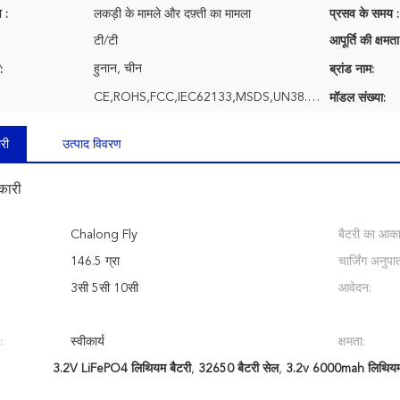
 :
लकड़ी के मामले और दफ़्ती का मामला
प्रसव के समय :
टी/टी
आपूर्ति की क्षमता
हुनान, चीन
:
ब्रांड नाम:
CE,ROHS,FCC,IEC62133,MSDS,UN38.3, UL, etc
मॉडल संख्या:
री
उत्पाद विवरण
कारी
Chalong Fly
बैटरी का आका
146.5 ग्रा
चार्जिंग अनुपा
3सी 5सी 10सी
आवेदन:
:
स्वीकार्य
क्षमता:
3.2V LiFePO4 लिथियम बैटरी
,
32650 बैटरी सेल
,
3.2v 6000mah लिथियम 