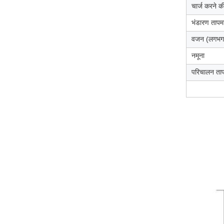
चार्ज करने क
भंडारण तापम
वजन (लगभग
नमूना
परिचालन ता