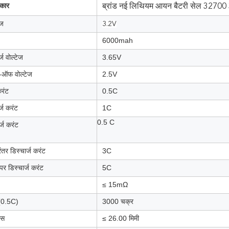
रकार
ब्रांड नई लिथियम आयन बैटरी सेल 32700
ेज
3.2V
6000mah
ज वोल्टेज
3.65V
ट-ऑफ वोल्टेज
2.5V
करंट
0.5C
ज करंट
1C
0.5 C
्ज करंट
तर डिस्चार्ज करंट
3C
र डिस्चार्ज करंट
5C
≤ 15mΩ
(0.5C)
3000 चक्र
ास
≤ 26.00 मिमी