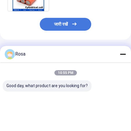
पैक
जारी रखें
अनुशंसित उत्पाद
Rosa
10:55 PM
Good day, what product are you looking for?
सीएलएफ एपेक्सियम कैटल
सोडियम ना आयन बैटरी ग्रेड
ए यूरोपीय संघ यूएस स्टॉक
ग्रेड ए सोडियम ना अकू
320AH 3.0V 220ah
सबसे अच्छी कीमत
सोडियम ना आयन