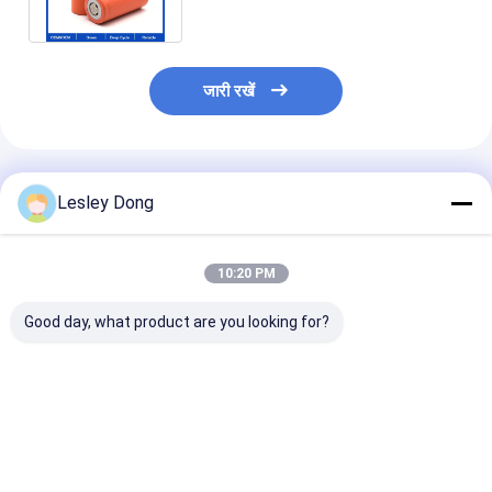
लिए
जारी रखें
अनुशंसित उत्पाद
Lesley Dong
10:20 PM
Good day, what product are you looking for?
सीएलएफ एपेक्सियम कैटल
सोडियम ना आयन बैटरी ग्रेड
ए यूरोपीय संघ यूएस स्टॉक
ग्रेड ए सोडियम ना अकू
320AH 3.0V 220ah
सबसे अच्छी कीमत
सोडियम ना आयन