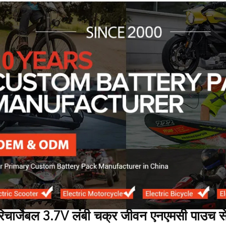
िचार्जेबल 3.7V लंबी चक्र जीवन एनएमसी पाउच स