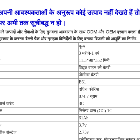
नी आवश्यकताओं के अनुरूप कोई उत्पाद नहीं देखते हैं तो 
पर अभी तक सूचीबद्ध न हो।
मारे उत्पादों और सेवाओं के लिए गुणवत्ता आश्वासन के साथ ODM और OEM प्रदान करता है। ह
प्रकार के कस्टम बैटरी पैक और ग्राहक विनिर्देशों के लिए बनाया बिजली की आपूर्ति का निर्माण.
मूल्य
3 महीने-1 वर्ष
र
11.3*98*352 मिमी
विद्युत वाहन की बैटरी
पोलीमर बैटरी
E61
दक्षिण कोरिया
874.7 ग्राम
र्ज करंट
3C
ंट
निरंतर धारा (CC) 1C
61Ah
ज
3.7v
ऑफ वोल्टेज
2.75v
इलेक्ट्रिक कार, मोटरसाइकिल स्कूटर आ