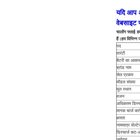
यदि आप अप
वेबसाइट 
चालोंग फ्लाई ह
हैं।हम विभिन्न 
पद
वारंटी
बैटरी का आका
ब्रांड नाम
सेल प्रकार
मॉडल संख्या
मूल स्थान
वजन
अधिकतम डिस्चा
मानक चार्ज कर
क्षमता
नाममात्र वोल्टे
डिस्चार्ज कट-
आवेदन