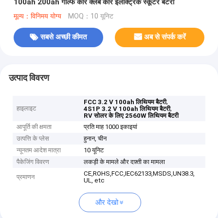
100ah 200ah गोल्फ कार क्लब कार इलेक्ट्रिक स्कूटर बैटरी
मूल्य：विनिमय योग्य
MOQ：10 यूनिट
सबसे अच्छी कीमत
अब से संपर्क करें
उत्पाद विवरण
,
FCC 3.2 V 100ah लिथियम बैटरी
हाइलाइट
,
4S1P 3.2 V 100ah लिथियम बैटरी
RV सोलर के लिए 2560W लिथियम बैटरी
आपूर्ति की क्षमता
प्रति माह 1000 इकाइयां
उत्पत्ति के प्लेस
हुनान, चीन
न्यूनतम आदेश मात्रा
10 यूनिट
पैकेजिंग विवरण
लकड़ी के मामले और दफ़्ती का मामला
CE,ROHS,FCC,IEC62133,MSDS,UN38.3,
प्रमाणन
UL, etc
और देखो