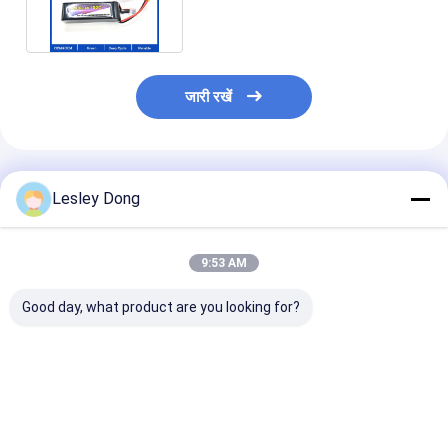
फायर अलार्म फ़ंक्शन के साथ अनुकूलित
जारी रखें
अनुशंसित उत्पाद
Lesley Dong
9:53 AM
Good day, what product are you looking for?
80Ah 40Ah 60Ah
48 वी ईवी लिथियम बैटरी
OEM ODM IP6
100Ah 120Ah वैकल्पिक
पैकेजिंग LiFePO4 एलएफपी
वाटरप्रूफ EV लिथि
नाममात्र क्षमता इलेक्ट्रिक
सेल प्रिज्मैटिक 18650
पैक RS485 संचार क
वाहन बैटरी पैक RS485
21700 इलेक्ट्रिक वाहनों के
60A 80A 100A
संचार से सुसज्जित
लिए बेलनाकार बैटरी प्रकार
LiFePO4 बैटरी इले
सबसे अच्छी कीमत
सबसे अच्छी कीमत
सबसे अच्छी 