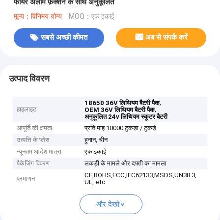
फायर अलार्म फ़ंक्शन के साथ अनुकूलित
मूल्य：विनिमय योग्य
MOQ：एक इकाई
सबसे अच्छी कीमत
अब से संपर्क करें
उत्पाद विवरण
,
18650 36V लिथियम बैटरी पैक
हाइलाइट
,
OEM 36V लिथियम बैटरी पैक
अनुकूलित 24v लिथियम स्कूटर बैटरी
आपूर्ति की क्षमता
प्रति माह 10000 टुकड़ा / टुकड़े
उत्पत्ति के प्लेस
हुनान, चीन
न्यूनतम आदेश मात्रा
एक इकाई
पैकेजिंग विवरण
लकड़ी के मामले और दफ़्ती का मामला
CE,ROHS,FCC,IEC62133,MSDS,UN38.3,
प्रमाणन
UL, etc
और देखो