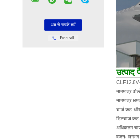
Free call
उत्पाद 
CLF12.8V-
नाममात्र वोल
नाममात्र क्
चार्ज कट-ऑफ
डिस्चार्ज क
अधिकतम चार्
वजनः लगभग 