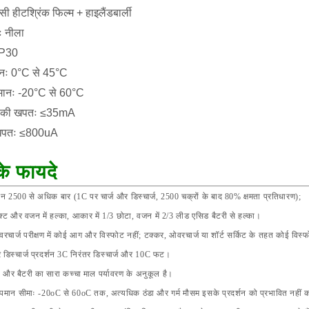
सी हीटश्रिंक फिल्म + हाइलैंडबार्ली
ः नीला
 IP30
मानः 0°C से 45°C
ापमानः -20°C से 60°C
ी की खपतः ≤35mA
 खपतः ≤800uA
के फायदे
न 2500 से अधिक बार (1C पर चार्ज और डिस्चार्ज, 2500 चक्रों के बाद 80% क्षमता प्रतिधारण);
ैक्ट और वजन में हल्का, आकार में 1/3 छोटा, वजन में 2/3 लीड एसिड बैटरी से हल्का।
ओवरचार्ज परीक्षण में कोई आग और विस्फोट नहीं; टक्कर, ओवरचार्ज या शॉर्ट सर्किट के तहत कोई वि
 डिस्चार्ज प्रदर्शन 3C निरंतर डिस्चार्ज और 10C फट।
ा और बैटरी का सारा कच्चा माल पर्यावरण के अनुकूल है।
तापमान सीमाः -20oC से 60oC तक, अत्यधिक ठंडा और गर्म मौसम इसके प्रदर्शन को प्रभावित नहीं 