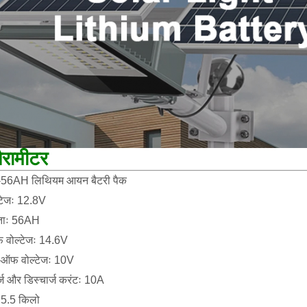
पैरामीटर
56AH लिथियम आयन बैटरी पैक
्टेजः 12.8V
षमताः 56AH
 वोल्टेजः 14.6V
ट-ऑफ वोल्टेजः 10V
ज और डिस्चार्ज करंटः 10A
5.5 किलो