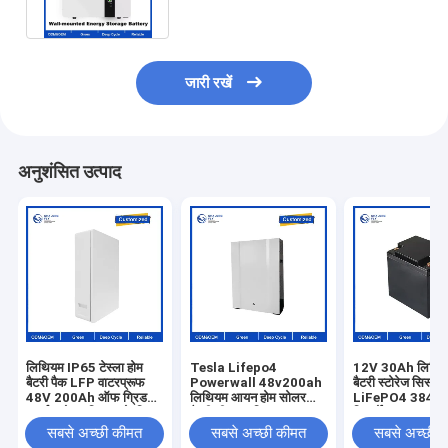
जारी रखें
अनुशंसित उत्पाद
लिथियम IP65 टेस्ला होम
Tesla Lifepo4
12V 30Ah लिथिय
बैटरी पैक LFP वाटरप्रूफ
Powerwall 48v200ah
बैटरी स्टोरेज सिस्टम
48V 200Ah ऑफ ग्रिड
लिथियम आयन होम सोलर
LiFePO4 384W
इन्वर्टर सोलर सिस्टम के लिए
बैटरी डीप साइकिल 10KWH
रिचार्जेबल lifepo
lifepo4 लिथियम बैटरी
सोलर सिस्टम lifepo4
बैटरी
सबसे अच्छी कीमत
सबसे अच्छी कीमत
सबसे अच्छी 
लिथियम बैटरी