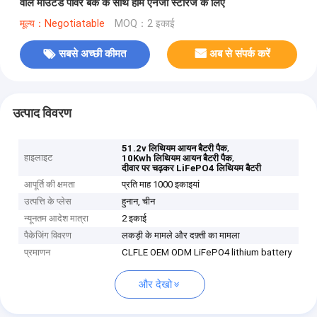
वॉल माउंटेड पावर बैंक के साथ होम एनर्जी स्टोरेज के लिए
मूल्य：Negotiatable
MOQ：2 इकाई
सबसे अच्छी कीमत
अब से संपर्क करें
उत्पाद विवरण
,
51.2v लिथियम आयन बैटरी पैक
हाइलाइट
,
10Kwh लिथियम आयन बैटरी पैक
दीवार पर चढ़कर LiFePO4 लिथियम बैटरी
आपूर्ति की क्षमता
प्रति माह 1000 इकाइयां
उत्पत्ति के प्लेस
हुनान, चीन
न्यूनतम आदेश मात्रा
2 इकाई
पैकेजिंग विवरण
लकड़ी के मामले और दफ़्ती का मामला
प्रमाणन
CLFLE OEM ODM LiFePO4 lithium battery
और देखो